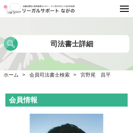
リーガルサポートながのについて
司法書士詳細
各種相談
会員司法書士検索
ホーム
会員司法書士検索
宮野尾 昌平
Ｑ＆Ａ
会員情報
講師派遣・相談員派遣