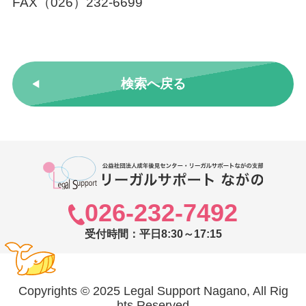
FAX（026）232-6699
検索へ戻る
026-232-7492
受付時間：平日8:30～17:15
Copyrights © 2025 Legal Support Nagano, All Rig
hts Reserved