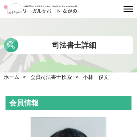
リーガルサポートながのについて
司法書士詳細
各種相談
会員司法書士検索
ホーム
会員司法書士検索
小林 俊文
Ｑ＆Ａ
会員情報
講師派遣・相談員派遣